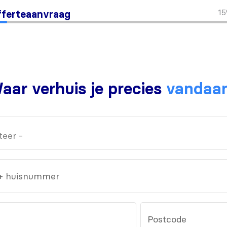
1
ferteaanvraag
aar verhuis je precies
vandaa
 + huisnummer
Postcode