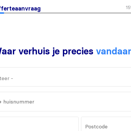
1
ferteaanvraag
aar verhuis je precies
vandaa
 + huisnummer
Postcode