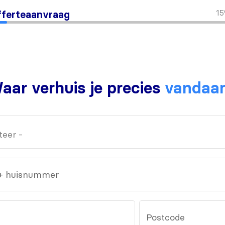
1
ferteaanvraag
aar verhuis je precies
vandaa
 + huisnummer
Postcode