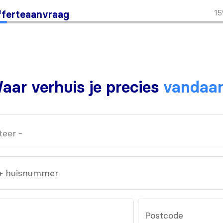
1
ferteaanvraag
aar verhuis je precies
vandaa
 + huisnummer
Postcode