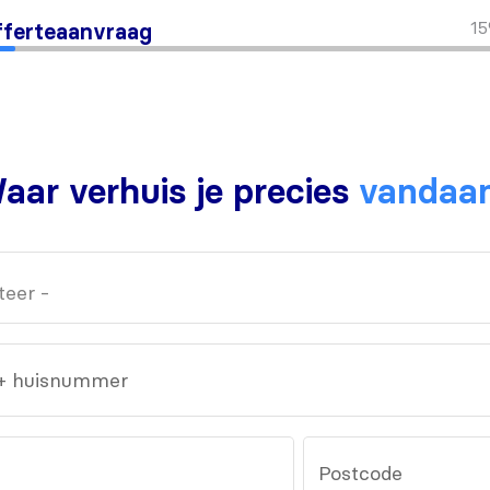
1
ferteaanvraag
aar verhuis je precies
vandaa
 + huisnummer
Postcode