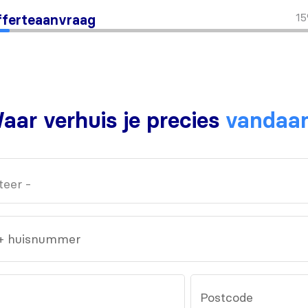
1
ferteaanvraag
aar verhuis je precies
vandaa
 + huisnummer
Postcode