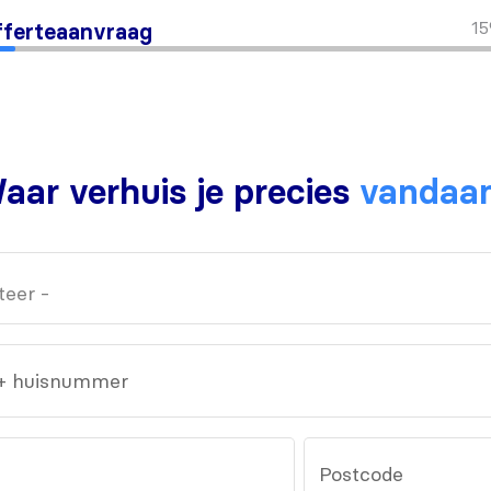
1
ferteaanvraag
aar verhuis je precies
vandaa
 + huisnummer
Postcode