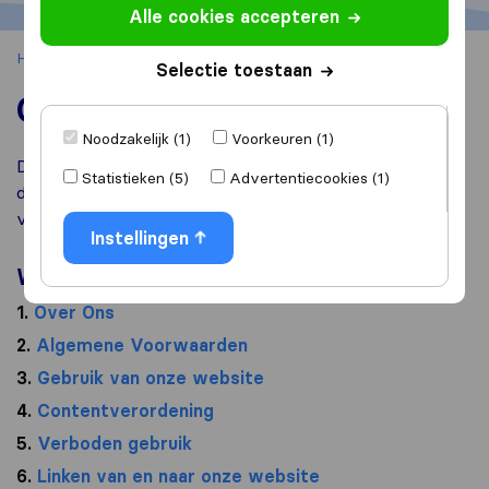
Alle cookies accepteren
Home
Gebruiksvoorwaarden
Selectie toestaan
Gebruiksvoorwaarden
Noodzakelijk (1)
Voorkeuren (1)
Dit is een vertaling van de
Engelse versie
van dit
Statistieken (5)
Advertentiecookies (1)
document. In geval van een claim is de Engelse versie
van toepassing.
Instellingen
Wat kan je hier vinden?
1.
Over Ons
2.
Algemene Voorwaarden
3.
Gebruik van onze website
4.
Contentverordening
5.
Verboden gebruik
6.
Linken van en naar onze website