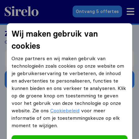
Sirelo.nl
Ontvang 5 offertes
Wij maken gebruik van
Zoek jij een verhuizer?
Ontvang 5 gratis offertes in 3 stappen
cookies
Verhuizen van
Onze partners en wij maken gebruik van
technologieën zoals cookies op onze website om
je gebruikerservaring te verbeteren, de inhoud
Ontvang gratis offertes
en advertenties te personaliseren, functies te
kunnen bieden en ons verkeer te analyseren. Klik
op de groene knop om toestemming te geven
4.3
793 Google reviews
voor het gebruik van deze technologie op onze
website. Zie ons
Cookiebeleid
voor meer
informatie of om je toestemmingskeuze op elk
moment te wijzigen.