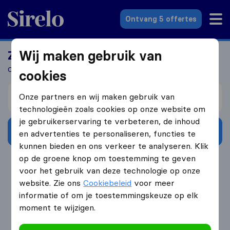
Sirelo.nl
Ontvang 5 offertes
Wij maken gebruik van
Zoek jij een verhuizer?
Ontvang 5 gratis offertes in 3 stappen
cookies
Verhuizen van
Onze partners en wij maken gebruik van
technologieën zoals cookies op onze website om
je gebruikerservaring te verbeteren, de inhoud
Ontvang gratis offertes
en advertenties te personaliseren, functies te
kunnen bieden en ons verkeer te analyseren. Klik
op de groene knop om toestemming te geven
4.3
793 Google reviews
voor het gebruik van deze technologie op onze
website. Zie ons
Cookiebeleid
voor meer
informatie of om je toestemmingskeuze op elk
moment te wijzigen.