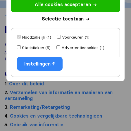
Alle cookies accepteren
Home
Privacybeleid
Selectie toestaan
Privacybeleid
Noodzakelijk (1)
Voorkeuren (1)
Dit is een vertaling van ons
Engelse Privacybeleid
. In
Statistieken (5)
Advertentiecookies (1)
geval van geschillen is de Engelse versie van
toepassing.
Instellingen
Wat kan je hier vinden?
1.
Over dit beleid
2.
Verzamelen van informatie en manieren van
verzameling
3.
Remarketing/Retargeting
4.
Cookies en vergelijkbare technologieën
5.
Gebruik van informatie