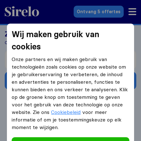
Sirelo.nl
Ontvang 5 offertes
Wij maken gebruik van
Zoek jij een verhuizer?
Ontvang 5 gratis offertes in 3 stappen
cookies
Verhuizen van
Onze partners en wij maken gebruik van
technologieën zoals cookies op onze website om
je gebruikerservaring te verbeteren, de inhoud
Ontvang gratis offertes
en advertenties te personaliseren, functies te
kunnen bieden en ons verkeer te analyseren. Klik
op de groene knop om toestemming te geven
4.3
793 Google reviews
voor het gebruik van deze technologie op onze
website. Zie ons
Cookiebeleid
voor meer
informatie of om je toestemmingskeuze op elk
moment te wijzigen.