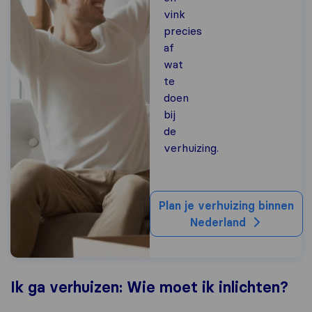
vink
precies
af
wat
te
doen
bij
de
verhuizing.
Plan je verhuizing binnen
Nederland
Ik ga verhuizen: Wie moet ik inlichten?