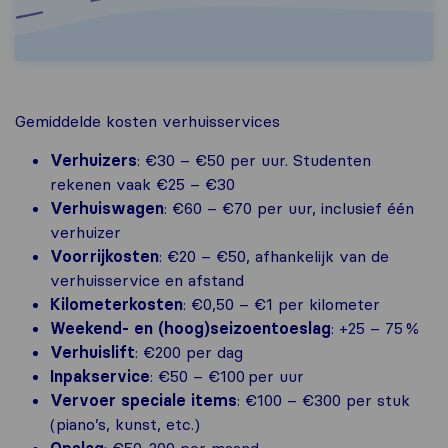
Gemiddelde kosten verhuisservices
Verhuizers
: €30 – €50 per uur. Studenten
rekenen vaak €25 – €30
Verhuiswagen
: €60 – €70 per uur, inclusief één
verhuizer
Voorrijkosten
: €20 – €50, afhankelijk van de
verhuisservice en afstand
Kilometerkosten
: €0,50 – €1 per kilometer
Weekend- en (hoog)seizoentoeslag
: +25 – 75 %
Verhuislift
: €200 per dag
Inpakservice
: €50 – €100 per uur
Vervoer speciale items
: €100 – €300 per stuk
(piano’s, kunst, etc.)
Opslag
: €50-200 per maand