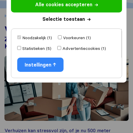
Alle cookies accepteren
Home
Verhuizen
Selectie toestaan
Verhuizen
Noodzakelijk (1)
Voorkeuren (1)
Zelf verhuizen of verhuizers inhuren?
Kosten en verhuis checklist
Statistieken (5)
Advertentiecookies (1)
Instellingen
Verhuizen kan stressvol zijn, of je nu 500 meter