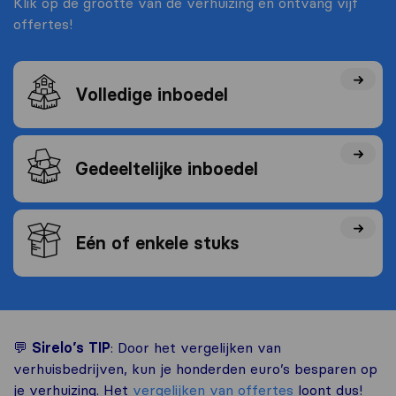
Klik op de grootte van de verhuizing en ontvang vijf
offertes!
Volledige inboedel
Gedeeltelijke inboedel
Eén of enkele stuks
💬
Sirelo’s TIP
: Door het vergelijken van
verhuisbedrijven, kun je honderden euro’s besparen op
je verhuizing. Het
vergelijken van offertes
loont dus!