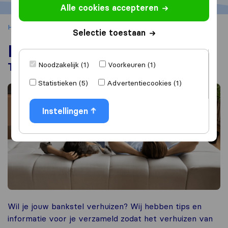
Alle cookies accepteren
Home
Verhuistips
Bank verhuizen
Selectie toestaan
Bank verhuizen
Noodzakelijk (1)
Voorkeuren (1)
Tips, kosten & verhuisbedrijven
Statistieken (5)
Advertentiecookies (1)
Instellingen
Wil je jouw bankstel verhuizen? Wij hebben tips en
informatie voor je verzameld zodat het verhuizen van