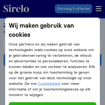
Sirelo.nl
Ontvang 5 offertes
Wij maken gebruik van
Zoek jij een verhuizer?
Ontvang 5 gratis offertes in 3 stappen
cookies
Verhuizen van
Onze partners en wij maken gebruik van
technologieën zoals cookies op onze website om
je gebruikerservaring te verbeteren, de inhoud
Ontvang gratis offertes
en advertenties te personaliseren, functies te
kunnen bieden en ons verkeer te analyseren. Klik
op de groene knop om toestemming te geven
4.3
793 Google reviews
voor het gebruik van deze technologie op onze
website. Zie ons
Cookiebeleid
voor meer
informatie of om je toestemmingskeuze op elk
moment te wijzigen.