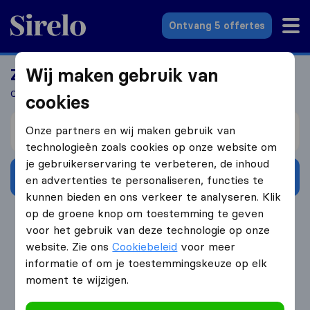
Sirelo.nl
Ontvang 5 offertes
Wij maken gebruik van
Zoek jij een verhuizer?
Ontvang 5 gratis offertes in 3 stappen
cookies
Verhuizen van
Onze partners en wij maken gebruik van
technologieën zoals cookies op onze website om
je gebruikerservaring te verbeteren, de inhoud
Ontvang gratis offertes
en advertenties te personaliseren, functies te
kunnen bieden en ons verkeer te analyseren. Klik
op de groene knop om toestemming te geven
4.3
793 Google reviews
voor het gebruik van deze technologie op onze
website. Zie ons
Cookiebeleid
voor meer
informatie of om je toestemmingskeuze op elk
moment te wijzigen.