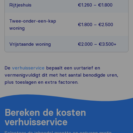
Rijtjeshuis
€1.260 – €1.800
Twee-onder-een-kap
€1.800 – €2.500
woning
Vrijstaande woning
€2.000 – €3.500+
De
verhuisservice
bepaalt een uurtarief en
vermenigvuldigt dit met het aantal benodigde uren,
plus toeslagen en extra factoren.
Bereken de kosten
verhuisservice
Selecteer de inboedel grootte en ontvang gratis