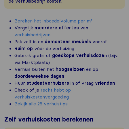
de verhuisbedrijf kosten.
Bereken het inboedelvolume per m³
Vergelijk
meerdere offertes
van
verhuisbedrijven
Pak zelf in en
demonteer meubels
vooraf
Ruim op
vóór de verhuizing
Gebruik gratis of
goedkope verhuisdoze
n (bijv.
via Marktplaats)
Verhuis buiten het
hoogseizoen
en op
doordeweekse dagen
Huur
studentverhuizers
in of vraag
vrienden
Check of je
recht hebt op
verhuiskostenvergoeding
Bekijk alle 25 verhuistips
Zelf verhuiskosten berekenen