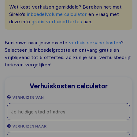
Wat kost verhuizen gemiddeld? Bereken het met
Sirelo’s
inboedelvolume calculator
en vraag met
deze info
gratis verhuisoffertes
aan.
Benieuwd naar jouw exacte
verhuis service kosten
?
Selecteer je inboedelgrootte en ontvang gratis en
vrijblijvend tot 5 offertes. Zo kun je snel verhuisbedrijf
tarieven vergelijken!
Verhuiskosten calculator
VERHUIZEN VAN
VERHUIZEN NAAR