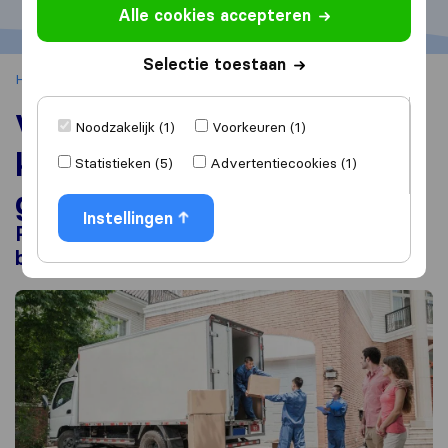
Alle cookies accepteren
Selectie toestaan
Home
Verhuizen
Kosten verhuisbedrijf
Verhuisbedrijf kosten: Wat
Noodzakelijk (1)
Voorkeuren (1)
kost een verhuizing
Statistieken (5)
Advertentiecookies (1)
gemiddeld in 2026?
Instellingen
Prijzen, services en verhuiskosten
berekenen