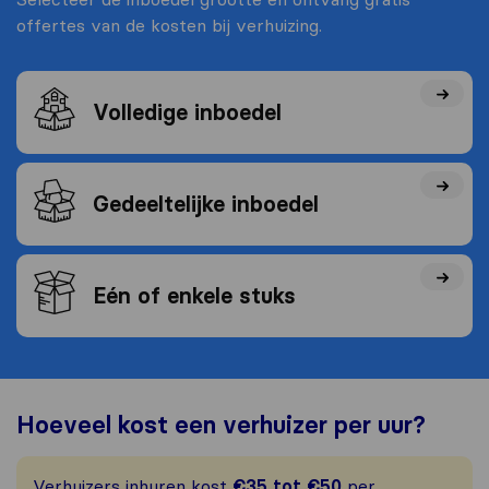
offertes van de kosten bij verhuizing.
Volledige inboedel
Gedeeltelijke inboedel
Eén of enkele stuks
Hoeveel kost een verhuizer per uur?
Verhuizers inhuren kost
€35 tot €50
per