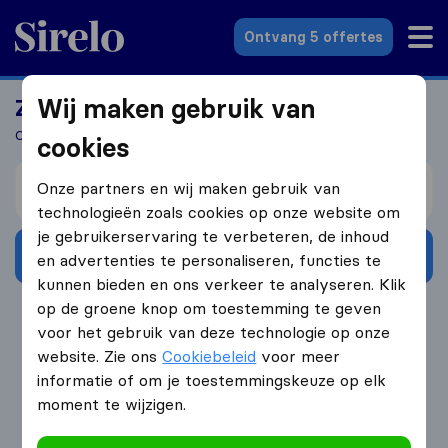
Sirelo.nl
Ontvang 5 offertes
Wij maken gebruik van
Zoek jij een verhuizer?
Ontvang 5 gratis offertes in 3 stappen
cookies
Verhuizen van
Onze partners en wij maken gebruik van
technologieën zoals cookies op onze website om
je gebruikerservaring te verbeteren, de inhoud
Ontvang gratis offertes
en advertenties te personaliseren, functies te
kunnen bieden en ons verkeer te analyseren. Klik
op de groene knop om toestemming te geven
4.3
793 Google reviews
voor het gebruik van deze technologie op onze
website. Zie ons
Cookiebeleid
voor meer
informatie of om je toestemmingskeuze op elk
moment te wijzigen.