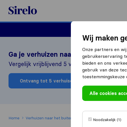
Sirelo.nl
Verhuizen
Internation
Wij maken ge
Onze partners en wij
Ga je verhuizen naar het buitenland?
gebruikerservaring t
bieden en ons verkee
Vergelijk vrijblijvend 5 verhuisbedrijven!
gebruik van deze tec
toestemmingskeuze o
Ontvang tot 5 verhuisoffertes
Alle cookies ac
Home
Verhuizen naar het buitenland
Checklist voor emigre
Noodzakelijk (1)