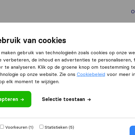
O
aal verhuizen
Container verhuizen
Tools bij verhuize
bruik van cookies
 maken gebruik van technologieën zoals cookies op onze we
e verbeteren, de inhoud en advertenties te personaliseren, 
r te analyseren. Klik op de groene knop om toestemming t
hnologie op onze website. Zie ons
Cookiebeleid
voor meer in
p elk moment te wijzigen.
cepteren
Selectie toestaan
ren
Voorkeuren (1)
Statistieken (5)