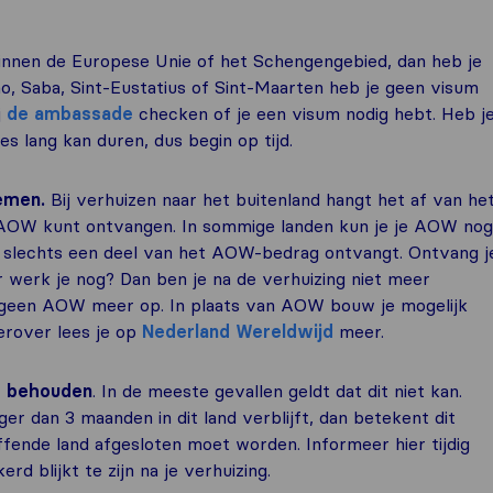
 binnen de Europese Unie of het Schengengebied, dan heb je
o, Saba, Sint-Eustatius of Sint-Maarten heb je geen visum
j
de
ambassade
checken of je een visum nodig hebt. Heb j
s lang kan duren, dus begin op tijd.
nemen.
Bij verhuizen naar het buitenland hangt het af van he
og AOW kunt ontvangen. In sommige landen kun je je AOW nog
je slechts een deel van het AOW-bedrag ontvangt. Ontvang j
erk je nog? Dan ben je na de verhuizing niet meer
 geen AOW meer op. In plaats van AOW bouw je mogelijk
erover lees je op
Nederland Wereldwijd
meer.
nt behouden
. In de meeste gevallen geldt dat dit niet kan.
er dan 3 maanden in dit land verblijft, dan betekent dit
fende land afgesloten moet worden. Informeer hier tijdig
rd blijkt te zijn na je verhuizing.