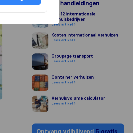
Populaire handleidingen
Top 12 internationale verhuisbedrijven
Top 12 internationale
verhuisbedrijven
Lees artikel
Kosten internationaal verhuizen
Kosten internationaal verhuizen
Lees artikel
Groupage transport
Groupage transport
Lees artikel
Container verhuizen
Container verhuizen
Lees artikel
Verhuisvolume calculator
Verhuisvolume calculator
Lees artikel
Ontvang vrijblijvend
5 gratis