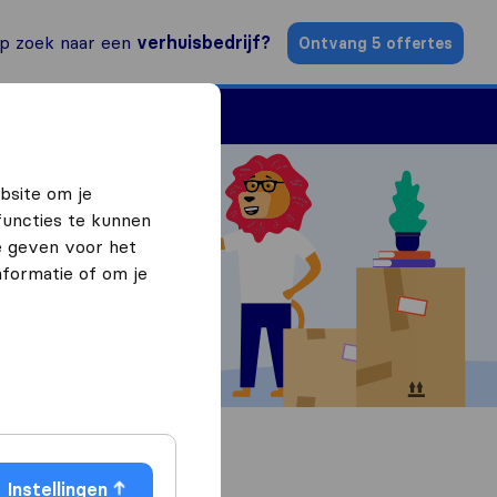
p zoek naar een
verhuisbedrijf?
Ontvang 5 offertes
n
Vind een verhuizer
bsite om je
functies te kunnen
e geven voor het
formatie of om je
Instellingen