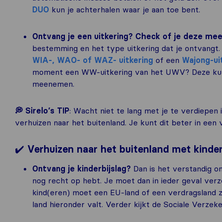
DUO
kun je achterhalen waar je aan toe bent.
Ontvang je een uitkering? Check of je deze me
bestemming en het type uitkering dat je ontvangt.
WIA-, WAO- of WAZ- uitkering
of een
Wajong-ui
moment een WW-uitkering van het UWV? Deze kun j
meenemen.
💭 Sirelo’s TIP
: Wacht niet te lang met je te verdiepen
verhuizen naar het buitenland. Je kunt dit beter in een
✔️
Verhuizen naar het buitenland met kinde
Ontvang je kinderbijslag?
Dan is het verstandig om
nog recht op hebt. Je moet dan in ieder geval verz
kind(eren) moet een EU-land of een verdragsland zi
land hieronder valt. Verder kijkt de Sociale Verzek