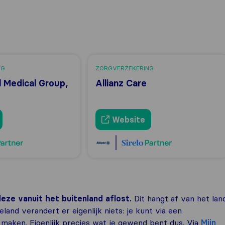
NG
ZORGVERZEKERING
l Medical Group,
Allianz Care
Website
eze vanuit het buitenland aflost.
Dit hangt af van het lan
and verandert er eigenlijk niets: je kunt via een
 maken. Eigenlijk precies wat je gewend bent dus. Via
Mijn