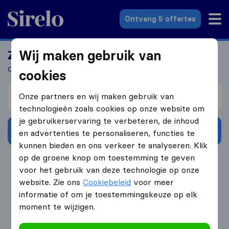
Sirelo.nl
Ontvang 5 offertes
Wij maken gebruik van
Zoek jij een verhuizer?
Ontvang 5 gratis offertes in 3 stappen
cookies
Verhuizen van
Onze partners en wij maken gebruik van
technologieën zoals cookies op onze website om
je gebruikerservaring te verbeteren, de inhoud
Ontvang gratis offertes
en advertenties te personaliseren, functies te
kunnen bieden en ons verkeer te analyseren. Klik
op de groene knop om toestemming te geven
4.3
793 Google reviews
voor het gebruik van deze technologie op onze
website. Zie ons
Cookiebeleid
voor meer
informatie of om je toestemmingskeuze op elk
moment te wijzigen.