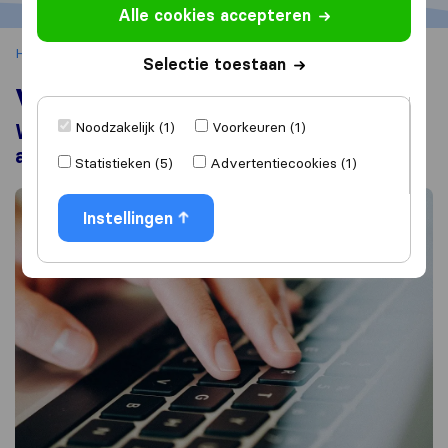
Alle cookies accepteren
Home
Verhuizen
Verhuizing doorgeven
Selectie toestaan
Verhuizing doorgeven
Noodzakelijk (1)
Voorkeuren (1)
Waar, hoe, wanneer en aan wie
adreswijziging doorgeven?
Statistieken (5)
Advertentiecookies (1)
Instellingen