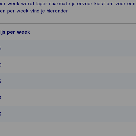
g per week wordt lager naarmate je ervoor kiest om voor een
ten per week vind je hieronder.
ijs per week
5
0
5
0
5