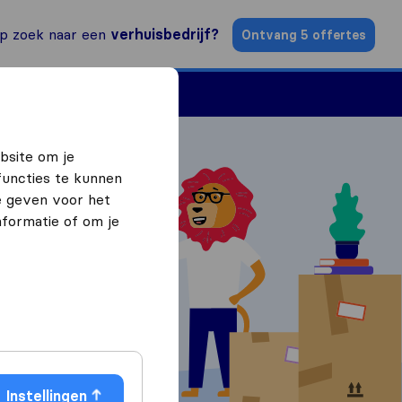
p zoek naar een
verhuisbedrijf?
Ontvang 5 offertes
n
Vind een verhuizer
bsite om je
functies te kunnen
e geven voor het
formatie of om je
ffertes
Instellingen