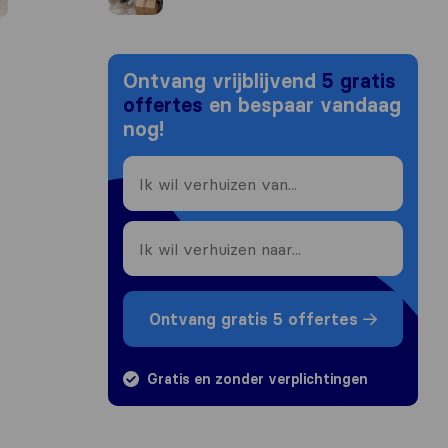
Ontvang vrijblijvend
5 gratis
offertes
en bespaar vandaag
nog!
Ontvang gratis 5 offertes
Gratis en zonder verplichtingen