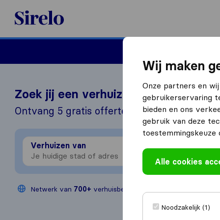
Sirelo.nl
Verhuizen
Internation
Wij maken ge
Onze partners en wij
Zoek jij een verhuizer?
gebruikerservaring t
bieden en ons verkee
Ontvang 5 gratis offertes in 3 stappen
gebruik van deze tec
toestemmingskeuze o
Verhuizen van
Verhu
Alle cookies ac
Netwerk van
700+
verhuisbedrijven
Jaarlijks
200
Noodzakelijk (1)