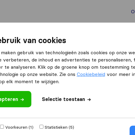
O
aal verhuizen
Container verhuizen
Tools bij verhuize
bruik van cookies
 maken gebruik van technologieën zoals cookies op onze we
e verbeteren, de inhoud en advertenties te personaliseren, 
r te analyseren. Klik op de groene knop om toestemming t
hnologie op onze website. Zie ons
Cookiebeleid
voor meer in
p elk moment te wijzigen.
izen naar
Ontvang gratis o
cepteren
Selectie toestaan
4.3
793 Google reviews
,000
verhuizingen
Voorkeuren (1)
Statistieken (5)