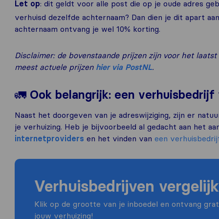
Let op
: dit geldt voor alle post die op je oude adres g
verhuisd dezelfde achternaam? Dan dien je dit apart aan
achternaam ontvang je wel 10% korting.
Disclaimer: de bovenstaande prijzen zijn voor het laat
meest actuele prijzen
hier via PostNL
.
🚛
Ook belangrijk: een verhuisbedrijf
Naast het doorgeven van je adreswijziging, zijn er nat
je verhuizing. Heb je bijvoorbeeld al gedacht aan het a
internetproviders
en het vinden van
een verhuisbedrij
Verhuisbedrijven vergelij
Klik op de grootte van je inboedel en ontvang grati
jouw verhuizing!