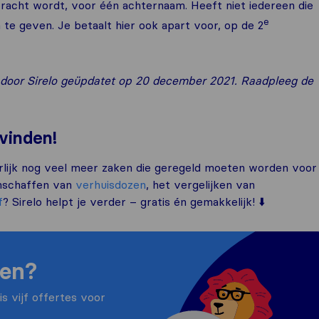
ebracht wordt, voor één achternaam. Heeft niet iedereen die
e
 te geven. Je betaalt hier ook apart voor, op de 2
st door Sirelo geüpdatet op 20 december 2021. Raadpleeg de
 vinden!
uurlijk nog veel meer zaken die geregeld moeten worden voor
anschaffen van
verhuisdozen
, het vergelijken van
f
? Sirelo helpt je verder – gratis én gemakkelijk! ⬇️
ken?
s vijf offertes voor