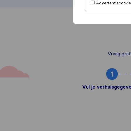
Advertentiecookies
Vraag grati
1
Vul je verhuisgegeve