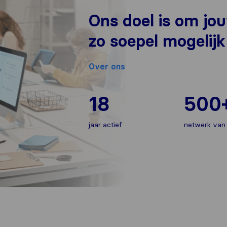
Ons doel is om jo
zo soepel mogelijk
Over ons
18
500
jaar actief
netwerk van 