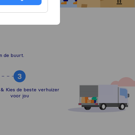
in de buurt.
3
k & Kies de beste verhuizer
voor jou