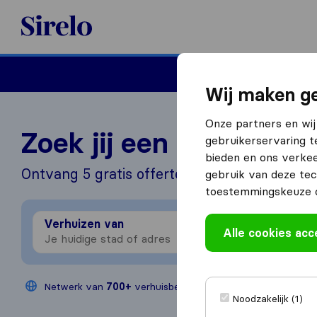
Sirelo.nl
Verhuizen
Internation
Wij maken ge
Onze partners en wij
Zoek jij een verhuizer?
gebruikerservaring t
bieden en ons verkee
Ontvang 5 gratis offertes in 3 stappen
gebruik van deze tec
toestemmingskeuze o
Verhuizen van
Verhu
Alle cookies ac
Netwerk van
700+
verhuisbedrijven
Jaarlijks
200
Noodzakelijk (1)