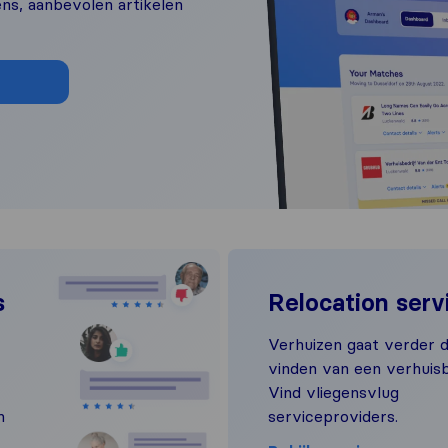
ns, aanbevolen artikelen
s
Relocation serv
Verhuizen gaat verder 
vinden van een verhuisbe
Vind vliegensvlug
n
serviceproviders.