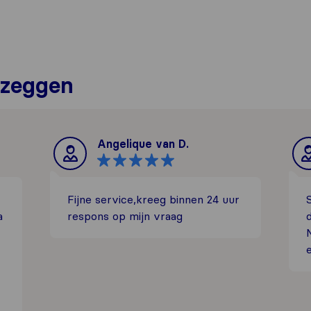
 zeggen
Angelique van D.
Fijne service,kreeg binnen 24 uur
S
a
respons op mijn vraag
d