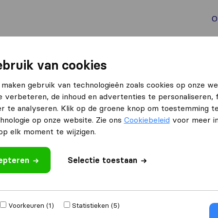
O
aal verhuizen
Container verhuizen
Tools bij verhuize
bruik van cookies
 maken gebruik van technologieën zoals cookies op onze we
e verbeteren, de inhoud en advertenties te personaliseren, 
r te analyseren. Klik op de groene knop om toestemming t
hnologie op onze website. Zie ons
Cookiebeleid
voor meer in
p elk moment te wijzigen.
izen naar
Ontvang gratis o
cepteren
Selectie toestaan
4.3
793 Google reviews
,000
verhuizingen
Voorkeuren (1)
Statistieken (5)