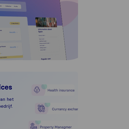
ices
dan het
drijf.