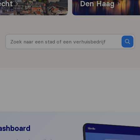
echt
Den Haag
ashboard