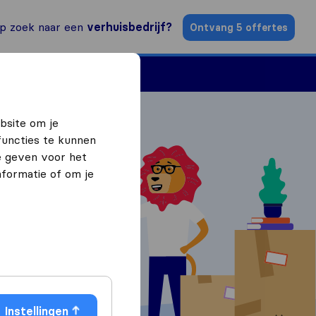
p zoek naar een
verhuisbedrijf?
Ontvang 5 offertes
n
Vind een verhuizer
bsite om je
functies te kunnen
e geven voor het
formatie of om je
ffertes
Instellingen