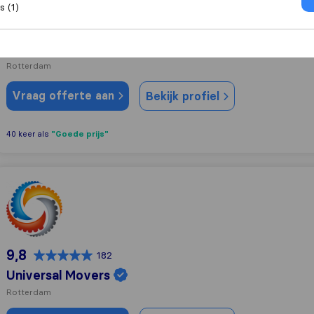
 (1)
9,4
433
Keurmerkverhuizer
Rotterdam
Vraag offerte aan
Bekijk profiel
"Goede prijs"
40 keer als
Universal Movers
9,8
182
Universal Movers
Rotterdam