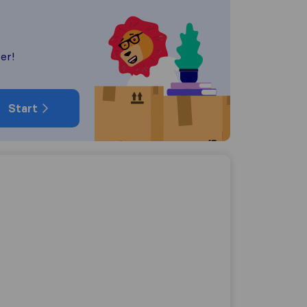
er!
Start