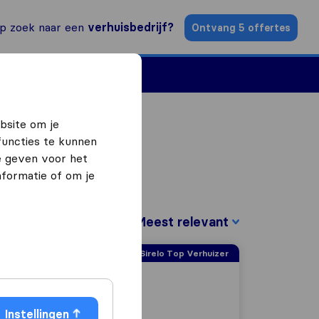
p zoek naar een
verhuisbedrijf?
Ontvang 5 offertes
n
Vind een verhuizer
bsite om je
functies te kunnen
e geven voor het
formatie of om je
Sorteer op:
Sirelo Top Verhuizer
Instellingen