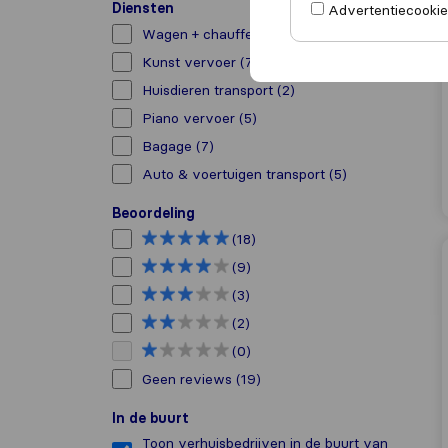
Diensten
Advertentiecookies
Wagen + chauffeur verhuur
(9)
Kunst vervoer
(7)
Huisdieren transport
(2)
Piano vervoer
(5)
Bagage
(7)
Auto & voertuigen transport
(5)
Beoordeling
(18)
(9)
(3)
(2)
(0)
Geen reviews
(19)
In de buurt
Toon verhuisbedrijven in de buurt van