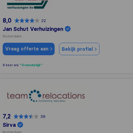
8,0
22
Jan Schut Verhuizingen
Rotterdam
Vraag offerte aan
Bekijk profiel
"Vriendelijk"
8 keer als
Sirva
7,2
39
Sirva
Rotterdam