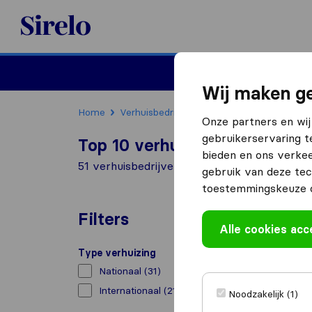
Sirelo.nl
Verhuizen
Internation
Wij maken ge
Home
Verhuisbedrijven
Verhuisbedrijven Rott
Onze partners en wij
gebruikerservaring t
Top 10 verhuisbedrijven in R
bieden en ons verkee
51 verhuisbedrijven gevonden in Rotterdam
gebruik van deze tec
toestemmingskeuze o
Filters
Alle cookies ac
Type verhuizing
Nationaal
(31)
Internationaal
(21)
Noodzakelijk (1)