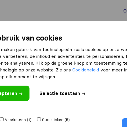
O
aal verhuizen
Container verhuizen
Tools bij verhuize
bruik van cookies
erdam
 maken gebruik van technologieën zoals cookies op onze we
e verbeteren, de inhoud en advertenties te personaliseren, 
otterdam
r te analyseren. Klik op de groene knop om toestemming t
hnologie op onze website. Zie ons
Cookiebeleid
voor meer in
p elk moment te wijzigen.
Resultaten
cepteren
Selectie toestaan
Keurmerkverhuizer
Voorkeuren (1)
Statistieken (5)