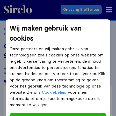
Sirelo.nl
Ontvang 5 offertes
Wij maken gebruik van
Home
Verhuisbedrijven
Verhuisbedrijven Rotterdam
Gosselin Mobility The Netherlands
cookies
Gosselin Mobility The Netherlands
Onze partners en wij maken gebruik van
9,0
gebaseerd op
11
technologieën zoals cookies op onze website om
Sirelo en Google reviews
i
je gebruikerservaring te verbeteren, de inhoud
en advertenties te personaliseren, functies te
Vergelijk Gosselin Mobility The Netherlands met andere
verhuisbedrijven
kunnen bieden en ons verkeer te analyseren. Klik
uit
Rotterdam
op de groene knop om toestemming te geven
Wat klanten zeggen
voor het gebruik van deze technologie op onze
Professioneel (3)
website. Zie ons
Cookiebeleid
voor meer
Communicatie (3)
informatie of om je toestemmingskeuze op elk
moment te wijzigen.
Voorzichtig met meubelen (2)
Montage (1)