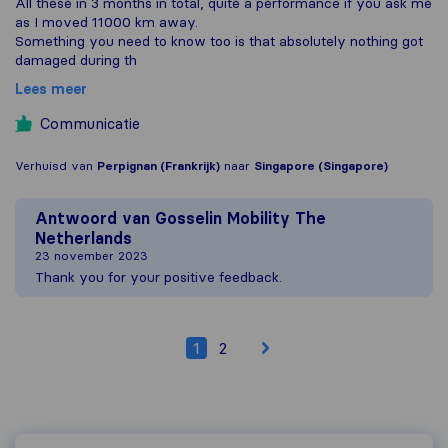
All these in 3 months in total, quite a performance if you ask me
as I moved 11000 km away.
Something you need to know too is that absolutely nothing got
damaged during th
Lees meer
Communicatie
Verhuisd van
Perpignan (Frankrijk)
naar
Singapore (Singapore)
Antwoord van
Gosselin Mobility The
Netherlands
23 november 2023
Thank you for your positive feedback.
1
2