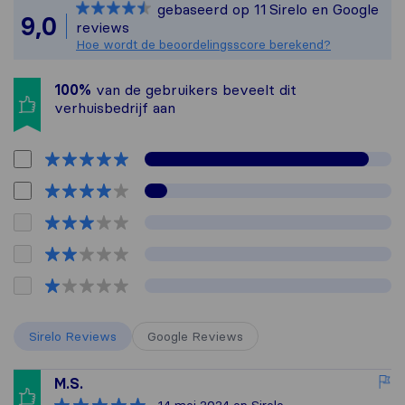
gebaseerd op
11
Sirelo en Google
Alle reviews van Sirelo 
9,0
reviews
Hoe wordt de beoordelingsscore berekend?
100%
van de gebruikers beveelt dit
verhuisbedrijf aan
Sirelo Reviews
Google Reviews
M.S.