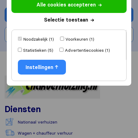
Alle cookies accepteren
Vraag offerte aan
Selectie toestaan
Schrijf beoordeling
Noodzakelijk (1)
Voorkeuren (1)
Statistieken (5)
Advertentiecookies (1)
Overzicht
Reviews
Bronnen
Instellingen
Diensten
Nationaal verhuizen
Wagen + chauffeur verhuur