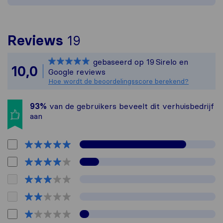
Om het meest complete p
Reviews
19
Sirelo is niet verantwo
gebaseerd op
19
Sirelo en
Alle reviews van Sirelo 
10,0
Google reviews
Hoe wordt de beoordelingsscore berekend?
93%
van de gebruikers beveelt dit verhuisbedrijf
aan