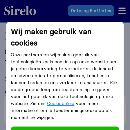
Sirelo.nl
Ontvang 5 offertes
Wij maken gebruik van
Home
Verhuisbedrijven
Verhuisbedrijven Rotterdam
Chakverhuizing
cookies
Chakverhuizing
Onze partners en wij maken gebruik van
10,0
gebaseerd op
19
technologieën zoals cookies op onze website om
Sirelo en Google reviews
i
je gebruikerservaring te verbeteren, de inhoud
en advertenties te personaliseren, functies te
Vergelijk Chakverhuizing met andere
verhuisbedrijven
uit
Rotterdam
kunnen bieden en ons verkeer te analyseren. Klik
op de groene knop om toestemming te geven
Wat klanten zeggen
voor het gebruik van deze technologie op onze
Professioneel (8)
website. Zie ons
Cookiebeleid
voor meer
Prijs (6)
informatie of om je toestemmingskeuze op elk
moment te wijzigen.
Snelle verhuizing (5)