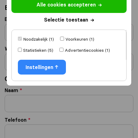
Alle cookies accepteren
Bedrijfsgegevens
Bedrijfsnaam
*
Selectie toestaan
Noodzakelijk (1)
Voorkeuren (1)
Website
*
Statistieken (5)
Advertentiecookies (1)
Instellingen
Contactpersoon
Naam
*
Telefoon
*