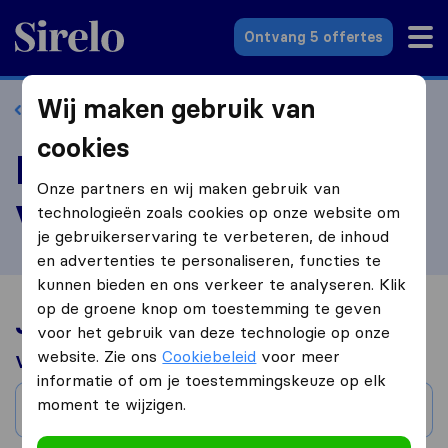
Sirelo.nl
Ontvang 5 offertes
Wij maken gebruik van
Terug naar profiel
cookies
Beoordeel Fabian
Onze partners en wij maken gebruik van
Verhuizing
technologieën zoals cookies op onze website om
je gebruikerservaring te verbeteren, de inhoud
en advertenties te personaliseren, functies te
kunnen bieden en ons verkeer te analyseren. Klik
op de groene knop om toestemming te geven
Jouw verhuiservaring
voor het gebruik van deze technologie op onze
website. Zie ons
Cookiebeleid
voor meer
Verhuisd van
informatie of om je toestemmingskeuze op elk
moment te wijzigen.
Stad