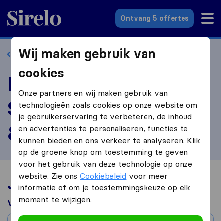
Sirelo.nl
Ontvang 5 offertes
Wij maken gebruik van
Terug naar profiel
cookies
Beoordeel
Onze partners en wij maken gebruik van
Seymonsons Verhuis
technologieën zoals cookies op onze website om
je gebruikerservaring te verbeteren, de inhoud
& Bezorgingsbedrijf
en advertenties te personaliseren, functies te
kunnen bieden en ons verkeer te analyseren. Klik
op de groene knop om toestemming te geven
voor het gebruik van deze technologie op onze
website. Zie ons
Cookiebeleid
voor meer
Jouw verhuiservaring
informatie of om je toestemmingskeuze op elk
moment te wijzigen.
Verhuisd van