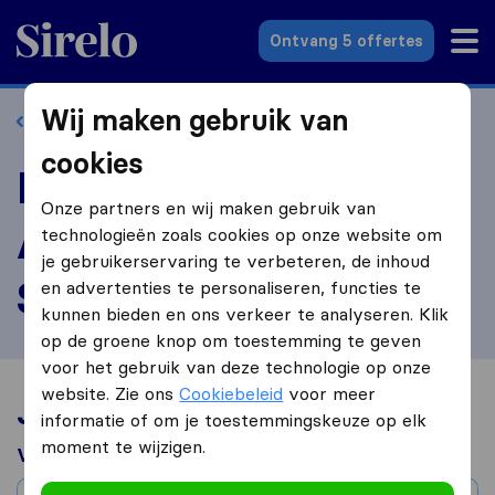
Sirelo.nl
Ontvang 5 offertes
Wij maken gebruik van
Terug naar profiel
cookies
Beoordeel
Onze partners en wij maken gebruik van
Amsterdamse Verhuis
technologieën zoals cookies op onze website om
je gebruikerservaring te verbeteren, de inhoud
Service
en advertenties te personaliseren, functies te
kunnen bieden en ons verkeer te analyseren. Klik
op de groene knop om toestemming te geven
voor het gebruik van deze technologie op onze
website. Zie ons
Cookiebeleid
voor meer
Jouw verhuiservaring
informatie of om je toestemmingskeuze op elk
moment te wijzigen.
Verhuisd van