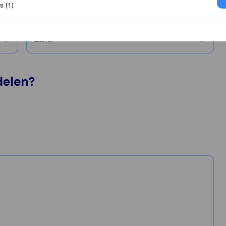
 (1)
Stad
Land
delen?