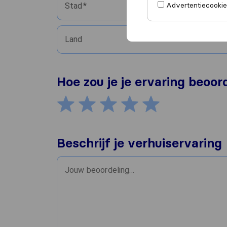
Advertentiecookies
Stad
Land
Hoe zou je je ervaring beoor
Beschrijf je verhuiservaring