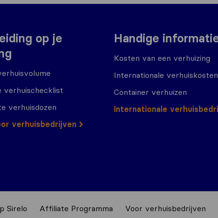
eiding op je
Handige informati
ing
Kosten van een verhuizing
verhuisvolume
Internationale verhuiskosten
 verhuischecklist
Container verhuizen
te verhuisdozen
Internationale verhuisbedr
or verhuisbedrijven
p Sirelo
Affiliate Programma
Voor verhuisbedrijven