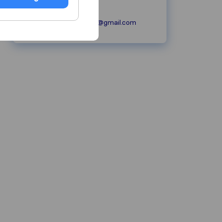
://
meubelexpressnl@gmail.com