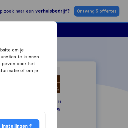
p zoek naar een
verhuisbedrijf?
Ontvang 5 offertes
n
Vind een verhuizer
bsite om je
functies te kunnen
e geven voor het
formatie of om je
Ganzenplantsoen 11
2496 LA
Den Haag
06 22006578
Instellingen