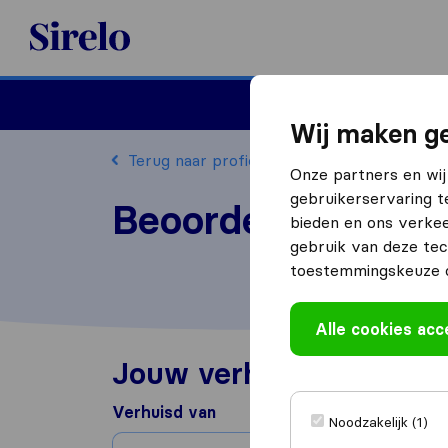
Sirelo.nl
Verhuizen
Internation
Wij maken ge
Terug naar profiel
Onze partners en wij
gebruikerservaring t
Beoordeel Meubel
bieden en ons verkee
gebruik van deze tec
toestemmingskeuze o
Alle cookies ac
Jouw verhuiservaring
Verhuisd van
Noodzakelijk (1)