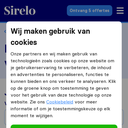
Sirelo.nl
Ontvang 5 offertes
Wij maken gebruik van
Terug naar profiel
cookies
Beoordeel Van Asselt
Onze partners en wij maken gebruik van
verhuizingen
technologieën zoals cookies op onze website om
je gebruikerservaring te verbeteren, de inhoud
en advertenties te personaliseren, functies te
kunnen bieden en ons verkeer te analyseren. Klik
op de groene knop om toestemming te geven
Jouw verhuiservaring
voor het gebruik van deze technologie op onze
website. Zie ons
Cookiebeleid
voor meer
Verhuisd van
informatie of om je toestemmingskeuze op elk
moment te wijzigen.
Stad