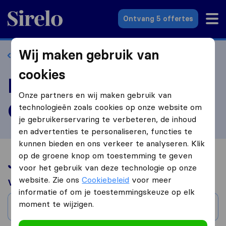
Sirelo.nl
Ontvang 5 offertes
Wij maken gebruik van
Terug naar profiel
cookies
Beoordeel Direct
Onze partners en wij maken gebruik van
Opgeruimd
technologieën zoals cookies op onze website om
je gebruikerservaring te verbeteren, de inhoud
en advertenties te personaliseren, functies te
kunnen bieden en ons verkeer te analyseren. Klik
op de groene knop om toestemming te geven
Jouw verhuiservaring
voor het gebruik van deze technologie op onze
website. Zie ons
Cookiebeleid
voor meer
Verhuisd van
informatie of om je toestemmingskeuze op elk
moment te wijzigen.
Stad