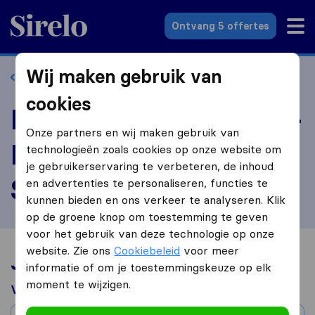
Sirelo.nl
Ontvang 5 offertes
Wij maken gebruik van
Terug naar profiel
cookies
Beoordeel Allvans.Eu -
Onze partners en wij maken gebruik van
European Movers
technologieën zoals cookies op onze website om
je gebruikerservaring te verbeteren, de inhoud
System
en advertenties te personaliseren, functies te
kunnen bieden en ons verkeer te analyseren. Klik
op de groene knop om toestemming te geven
voor het gebruik van deze technologie op onze
website. Zie ons
Cookiebeleid
voor meer
Jouw verhuiservaring
informatie of om je toestemmingskeuze op elk
moment te wijzigen.
Verhuisd van