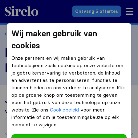
Sirelo.nl
Ontvang 5 offertes
Wij maken gebruik van
Terug naar profiel
cookies
Beoordeel Direct
Onze partners en wij maken gebruik van
Express B.V.
technologieën zoals cookies op onze website om
je gebruikerservaring te verbeteren, de inhoud
en advertenties te personaliseren, functies te
kunnen bieden en ons verkeer te analyseren. Klik
op de groene knop om toestemming te geven
Jouw verhuiservaring
voor het gebruik van deze technologie op onze
website. Zie ons
Cookiebeleid
voor meer
Verhuisd van
informatie of om je toestemmingskeuze op elk
moment te wijzigen.
Stad