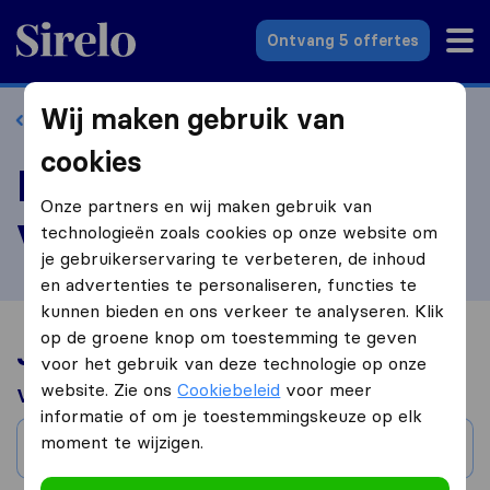
Sirelo.nl
Ontvang 5 offertes
Wij maken gebruik van
Terug naar profiel
cookies
Beoordeel
Onze partners en wij maken gebruik van
Verhuisbedrijf Beter
technologieën zoals cookies op onze website om
je gebruikerservaring te verbeteren, de inhoud
en advertenties te personaliseren, functies te
kunnen bieden en ons verkeer te analyseren. Klik
op de groene knop om toestemming te geven
Jouw verhuiservaring
voor het gebruik van deze technologie op onze
website. Zie ons
Cookiebeleid
voor meer
Verhuisd van
informatie of om je toestemmingskeuze op elk
moment te wijzigen.
Stad