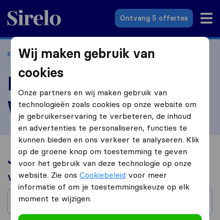
Sirelo.nl
Ontvang 5 offertes
Wij maken gebruik van
Terug naar profiel
cookies
Beoordeel Direct
Onze partners en wij maken gebruik van
Woningontruiming
technologieën zoals cookies op onze website om
je gebruikerservaring te verbeteren, de inhoud
en advertenties te personaliseren, functies te
kunnen bieden en ons verkeer te analyseren. Klik
op de groene knop om toestemming te geven
Jouw verhuiservaring
voor het gebruik van deze technologie op onze
website. Zie ons
Cookiebeleid
voor meer
Verhuisd van
informatie of om je toestemmingskeuze op elk
moment te wijzigen.
Stad