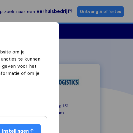
p zoek naar een
verhuisbedrijf?
Ontvang 5 offertes
n
Vind een verhuizer
bsite om je
functies te kunnen
e geven voor het
formatie of om je
Nieuwe Langeweg 151
3194 DC
Rotterdam
010 494 5571
Instellingen