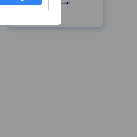
worldfreightlogistics.nl
info@wfl.nl