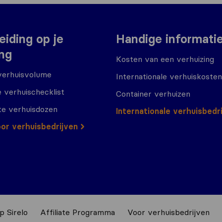
eiding op je
Handige informati
ing
Kosten van een verhuizing
verhuisvolume
Internationale verhuiskosten
 verhuischecklist
Container verhuizen
te verhuisdozen
Internationale verhuisbedr
or verhuisbedrijven
p Sirelo
Affiliate Programma
Voor verhuisbedrijven