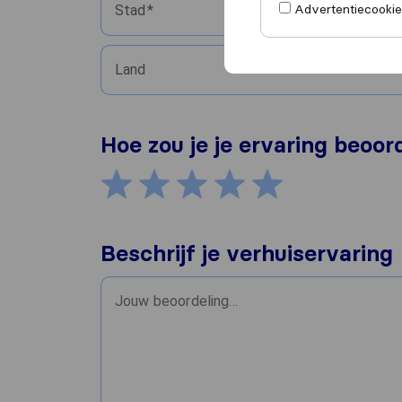
Advertentiecookies
Stad
Land
Hoe zou je je ervaring beoor
Beschrijf je verhuiservaring