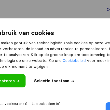
O
aal verhuizen
Container verhuizen
Tools bij verhuize
bruik van cookies
 maken gebruik van technologieën zoals cookies op onze we
e verbeteren, de inhoud en advertenties te personaliseren, 
reight Logistics NL
r te analyseren. Klik op de groene knop om toestemming t
hnologie op onze website. Zie ons
Cookiebeleid
voor meer in
p elk moment te wijzigen.
cepteren
Selectie toestaan
Verhuisd naar
Voorkeuren (1)
Statistieken (5)