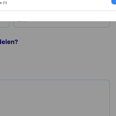
 (1)
Stad
Land
delen?