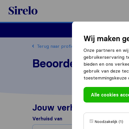
Sirelo.nl
Verhuizen
Internation
Wij maken ge
Terug naar profiel
Onze partners en wij
gebruikerservaring t
Beoordeel World F
bieden en ons verkee
gebruik van deze tec
toestemmingskeuze o
Alle cookies ac
Jouw verhuiservaring
Verhuisd van
Noodzakelijk (1)