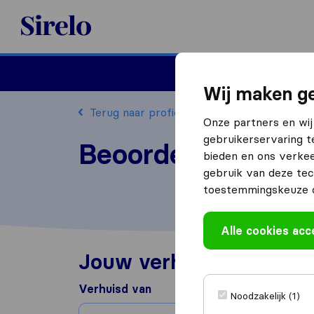
Sirelo.nl
Verhuizen
Internation
Wij maken ge
Terug naar profiel
Onze partners en wij
gebruikerservaring t
Beoordeel Snel Ve
bieden en ons verkee
gebruik van deze tec
toestemmingskeuze o
Alle cookies ac
Jouw verhuiservaring
Verhuisd van
Noodzakelijk (1)