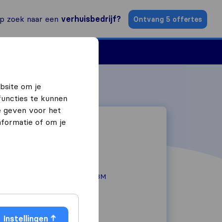
p zoek naar een
verhuisbedrijf?
Ontvang 5 offertes
n
Vind een verhuizer
bsite om je
functies te kunnen
e geven voor het
formatie of om je
Ambachtsweg 33M
3542 DE
Utrecht
085 333 1133
Instellingen