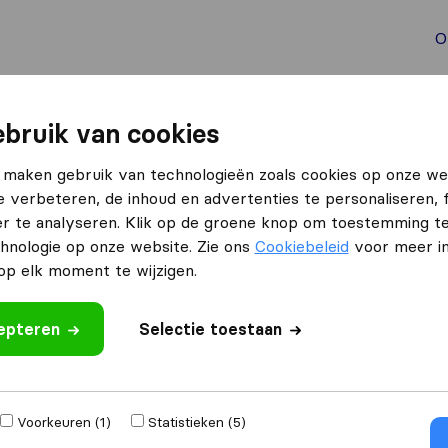
O
aal verhuizen
Container verhuizen
Tools bij verhuize
bruik van cookies
 maken gebruik van technologieën zoals cookies op onze we
e verbeteren, de inhoud en advertenties te personaliseren, 
rhuizen
r te analyseren. Klik op de groene knop om toestemming t
hnologie op onze website. Zie ons
Cookiebeleid
voor meer in
p elk moment te wijzigen.
cepteren
Selectie toestaan
Verhuisd naar
Voorkeuren (1)
Statistieken (5)