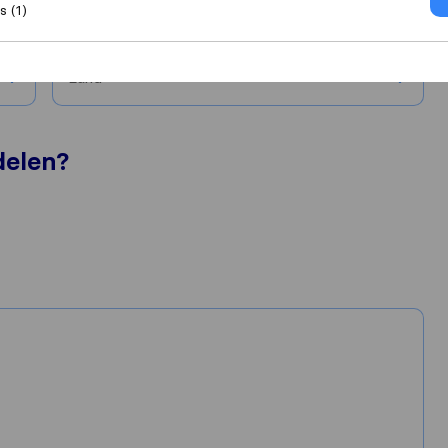
 (1)
Stad
Land
delen?