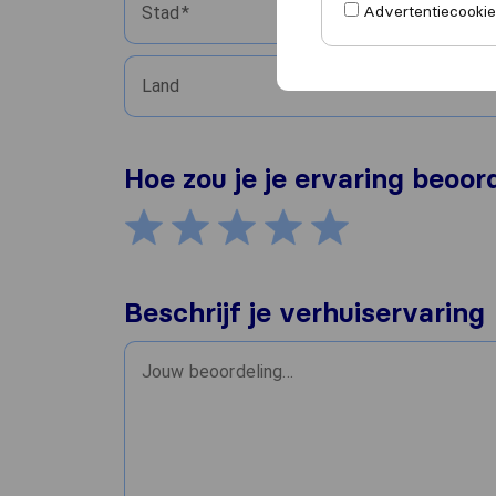
Advertentiecookies
Stad
Land
Hoe zou je je ervaring beoor
Beschrijf je verhuiservaring