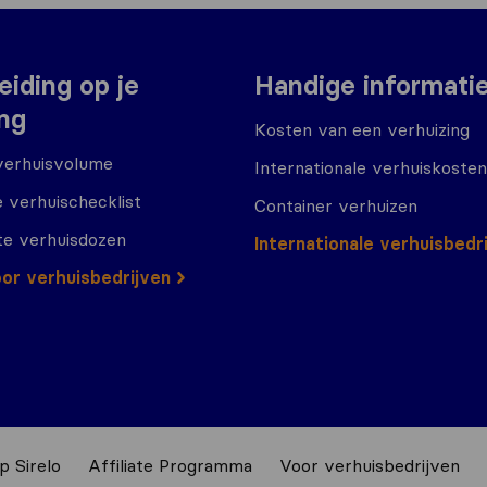
eiding op je
Handige informati
ing
Kosten van een verhuizing
verhuisvolume
Internationale verhuiskosten
 verhuischecklist
Container verhuizen
te verhuisdozen
Internationale verhuisbedr
or verhuisbedrijven
p Sirelo
Affiliate Programma
Voor verhuisbedrijven