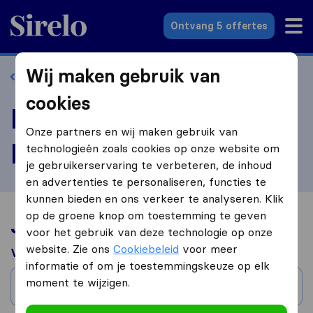
Sirelo.nl
Ontvang 5 offertes
Wij maken gebruik van
Terug naar profiel
cookies
Beoordeel NH
Onze partners en wij maken gebruik van
Logistics
technologieën zoals cookies op onze website om
je gebruikerservaring te verbeteren, de inhoud
en advertenties te personaliseren, functies te
kunnen bieden en ons verkeer te analyseren. Klik
op de groene knop om toestemming te geven
Jouw verhuiservaring
voor het gebruik van deze technologie op onze
website. Zie ons
Cookiebeleid
voor meer
Verhuisd van
informatie of om je toestemmingskeuze op elk
moment te wijzigen.
Stad