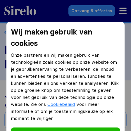
Sirelo.nl
Ontvang 5 offertes
Wij maken gebruik van
Terug naar profiel
cookies
Beoordeel Daily
Onze partners en wij maken gebruik van
Movers
technologieën zoals cookies op onze website om
je gebruikerservaring te verbeteren, de inhoud
en advertenties te personaliseren, functies te
kunnen bieden en ons verkeer te analyseren. Klik
op de groene knop om toestemming te geven
Jouw verhuiservaring
voor het gebruik van deze technologie op onze
website. Zie ons
Cookiebeleid
voor meer
Verhuisd van
informatie of om je toestemmingskeuze op elk
moment te wijzigen.
Stad