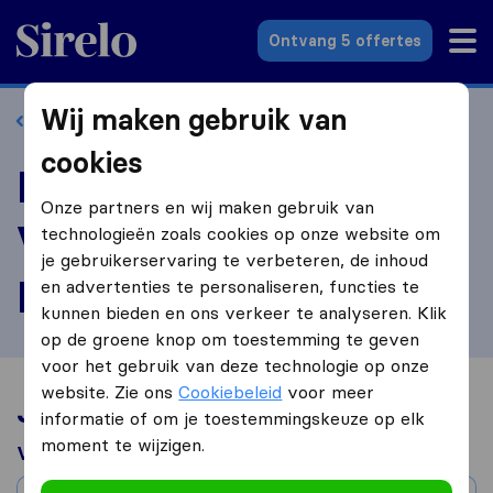
Sirelo.nl
Ontvang 5 offertes
Wij maken gebruik van
Terug naar profiel
cookies
Beoordeel
Onze partners en wij maken gebruik van
Verhuisbedrijf
technologieën zoals cookies op onze website om
je gebruikerservaring te verbeteren, de inhoud
Beverwijk
en advertenties te personaliseren, functies te
kunnen bieden en ons verkeer te analyseren. Klik
op de groene knop om toestemming te geven
voor het gebruik van deze technologie op onze
website. Zie ons
Cookiebeleid
voor meer
Jouw verhuiservaring
informatie of om je toestemmingskeuze op elk
moment te wijzigen.
Verhuisd van