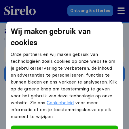
Sirelo.nl
Ontvang 5 offertes
Wij maken gebruik van
Zoek jij een verhuizer?
Ontvang 5 gratis offertes in 3 stappen
cookies
Verhuizen van
Onze partners en wij maken gebruik van
technologieën zoals cookies op onze website om
je gebruikerservaring te verbeteren, de inhoud
Ontvang gratis offertes
en advertenties te personaliseren, functies te
kunnen bieden en ons verkeer te analyseren. Klik
op de groene knop om toestemming te geven
4.3
793 Google reviews
voor het gebruik van deze technologie op onze
website. Zie ons
Cookiebeleid
voor meer
informatie of om je toestemmingskeuze op elk
moment te wijzigen.