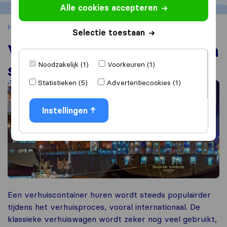
Alle cookies accepteren
Home
Container verhuizen
Verhuiscontainer huren
Selectie toestaan
Verhuiscontainer huren: een
Noodzakelijk (1)
Voorkeuren (1)
succesvolle verhuisservice
Statistieken (5)
Advertentiecookies (1)
Instellingen
Een verhuiscontainer huren wordt steeds populairder
tijdens het verhuisproces, vooral internationaal. De
klassieke verhuiswagen wordt zeker nog veel gebruikt,