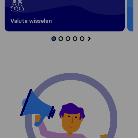
Valuta wisselen
Z