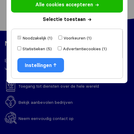
Alle cookies accepteren
Selectie toestaan
Noodzakelijk (1)
Voorkeuren (1)
Makkelijk te gebruiken
Statistieken (5)
Advertentiecookies (1)
Een breed aanbod van de diensten die je tijdens je
Instellingen
verhuizing nodig hebt, op één plek.
Toegang tot diensten over de hele wereld
Bekijk aanbevolen bedrijven
Neem eenvoudig contact op