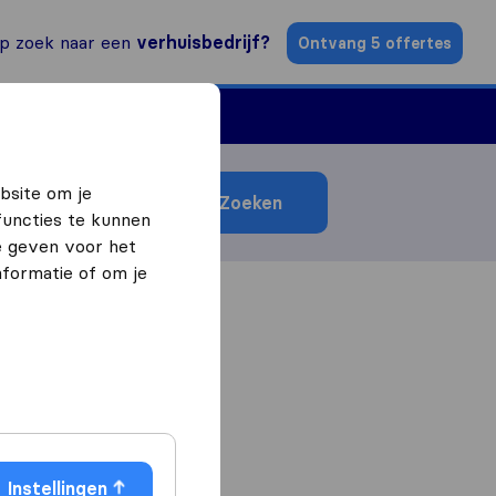
p zoek naar een
verhuisbedrijf?
Ontvang 5 offertes
n
Vind een verhuizer
bsite om je
Zoeken
functies te kunnen
e geven voor het
formatie of om je
Instellingen