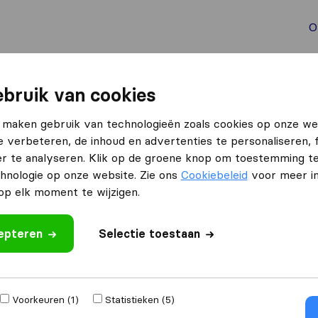
O
aal verhuizen
Container verhuizen
Tools bij verhuize
bruik van cookies
Ik ben op zoek naar
 maken gebruik van technologieën zoals cookies op onze we
Baan zoeken
e verbeteren, de inhoud en advertenties te personaliseren, 
r te analyseren. Klik op de groene knop om toestemming t
hnologie op onze website. Zie ons
Cookiebeleid
voor meer in
p elk moment te wijzigen.
 op zoek naar Baan zoeken
cepteren
Selectie toestaan
Voorkeuren (1)
Statistieken (5)