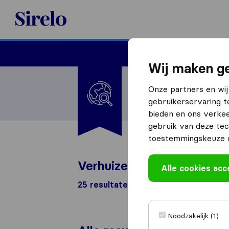
Sirelo.nl
Verhuizen
Internation
Wij maken ge
Ik ga verhuizen naar
Onze partners en wij
Nederland
gebruikerservaring t
bieden en ons verkee
gebruik van deze tec
toestemmingskeuze o
Verhuizen naar Nederland
Alle cookies ac
25 resultaten
Noodzakelijk (1)