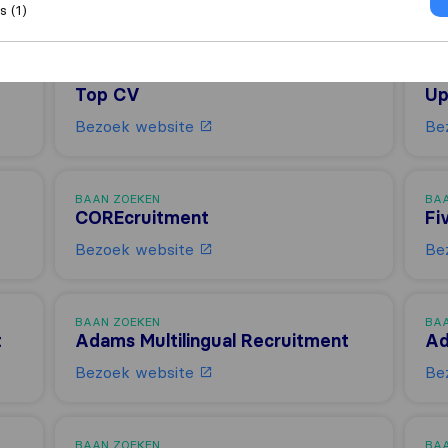
 (1)
BAAN ZOEKEN
BA
Top CV
Up
Bezoek website
Be
BAAN ZOEKEN
BA
COREcruitment
Fi
Bezoek website
Be
BAAN ZOEKEN
BA
t
Adams Multilingual Recruitment
Ad
Bezoek website
Be
BAAN ZOEKEN
BA