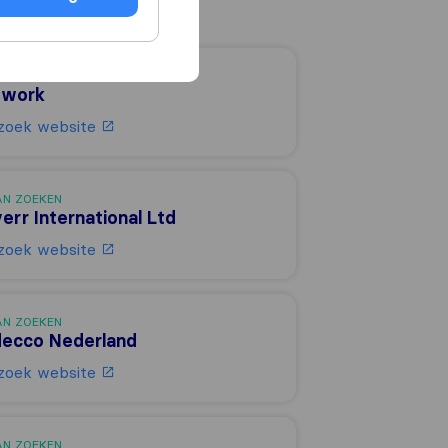
AN ZOEKEN
work
zoek website
AN ZOEKEN
verr International Ltd
zoek website
AN ZOEKEN
ecco Nederland
zoek website
AN ZOEKEN