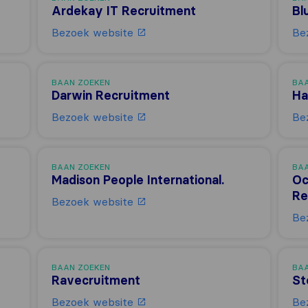
Ardekay IT Recruitment
Bl
Bezoek website
Be
BAAN ZOEKEN
BA
Darwin Recruitment
Ha
Bezoek website
Be
BAAN ZOEKEN
BA
Madison People International.
Oc
Re
Bezoek website
Be
BAAN ZOEKEN
BA
Ravecruitment
St
Bezoek website
Be