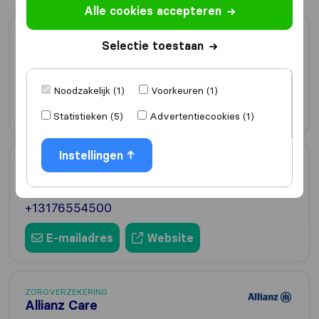
Alle cookies accepteren
ZORGVERZEKERING
Selectie toestaan
Pacific Prime
+852 2588 0190
Noodzakelijk (1)
Voorkeuren (1)
E-mailadres
Website
Statistieken (5)
Advertentiecookies (1)
Instellingen
ZORGVERZEKERING
International Medical Group, Inc.
+13176554500
E-mailadres
Website
ZORGVERZEKERING
Allianz Care