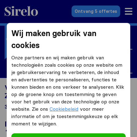
Sirelo.nl
Ontvang 5 offertes
Wij maken gebruik van
Ik ga verhuizen naar
Nederland
cookies
Onze partners en wij maken gebruik van
Ik ben op zoek naar
technologieën zoals cookies op onze website om
Zorgverzekering
je gebruikerservaring te verbeteren, de inhoud
en advertenties te personaliseren, functies te
Verhuizen naar Nederland op zoek naar
kunnen bieden en ons verkeer te analyseren. Klik
op de groene knop om toestemming te geven
Zorgverzekering
voor het gebruik van deze technologie op onze
36 resultaten
website. Zie ons
Cookiebeleid
voor meer
informatie of om je toestemmingskeuze op elk
In de spotlights
moment te wijzigen.
*Gesponsord