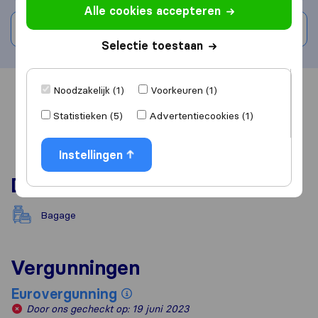
Alle cookies accepteren
Schrijf beoordeling
Selectie toestaan
Noodzakelijk (1)
Voorkeuren (1)
Overzicht
Reviews
Bronnen
Statistieken (5)
Advertentiecookies (1)
Instellingen
Diensten
Bagage
Vergunningen
Eurovergunning
Door ons gecheckt op: 19 juni 2023