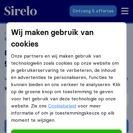
Sirelo.nl
Ontvang 5 offertes
Wij maken gebruik van
Home
Verhuisbedrijven
Verhuisbedrijven Amsterdam
Brenger
cookies
Brenger
Onze partners en wij maken gebruik van
9,4
gebaseerd op
6813
technologieën zoals cookies op onze website om
Sirelo en Google reviews
i
je gebruikerservaring te verbeteren, de inhoud
en advertenties te personaliseren, functies te
Vergelijk Brenger met andere
verhuisbedrijven
uit
Amsterdam
kunnen bieden en ons verkeer te analyseren. Klik
Wat klanten zeggen
op de groene knop om toestemming te geven
voor het gebruik van deze technologie op onze
Afspraken niet nakomen (1)
website. Zie ons
Cookiebeleid
voor meer
informatie of om je toestemmingskeuze op elk
moment te wijzigen.
Vraag offerte aan