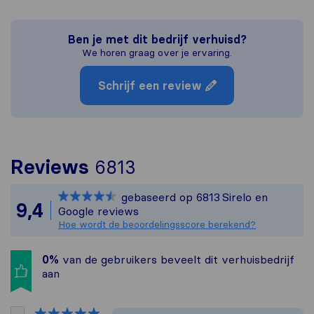
Ben je met dit bedrijf verhuisd?
We horen graag over je ervaring.
Schrijf een review
Om het meest complet
Reviews
6813
Sirelo is niet veran
gebaseerd op
6813
Sirelo en
Alle reviews van Sire
9,4
Google reviews
Hoe wordt de beoordelingsscore berekend?
0%
van de gebruikers beveelt dit verhuisbedrijf
aan