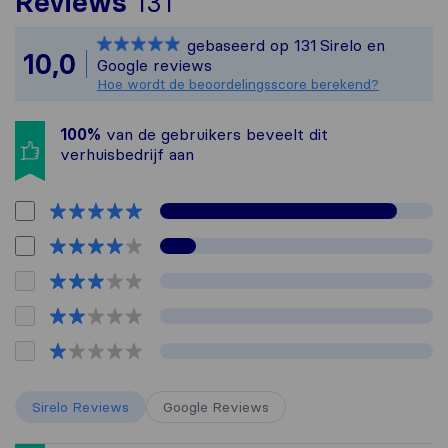
Om het meest complete 
Reviews
131
Sirelo is niet verantw
gebaseerd op
131
Sirelo en
Alle reviews van Sirelo
10,0
Google reviews
Hoe wordt de beoordelingsscore berekend?
100%
van de gebruikers beveelt dit
verhuisbedrijf aan
Sirelo Reviews
Google Reviews