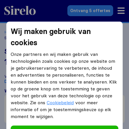
Sirelo.nl
Ontvang 5 offertes
Wij maken gebruik van
Home
Verhuisbedrijven
Verhuisbedrijven Den Bosch
Select Verhuizers
cookies
Select Verhuizers
Onze partners en wij maken gebruik van
10,0
gebaseerd op
131
technologieën zoals cookies op onze website om
Sirelo en Google reviews
i
je gebruikerservaring te verbeteren, de inhoud
en advertenties te personaliseren, functies te
Vergelijk Select Verhuizers met andere
verhuisbedrijven
uit
Den Bosch
kunnen bieden en ons verkeer te analyseren. Klik
op de groene knop om toestemming te geven
Wat klanten zeggen
voor het gebruik van deze technologie op onze
Vriendelijk (6)
website. Zie ons
Cookiebeleid
voor meer
Voorzichtig met meubelen (3)
informatie of om je toestemmingskeuze op elk
moment te wijzigen.
Snelle verhuizing (3)