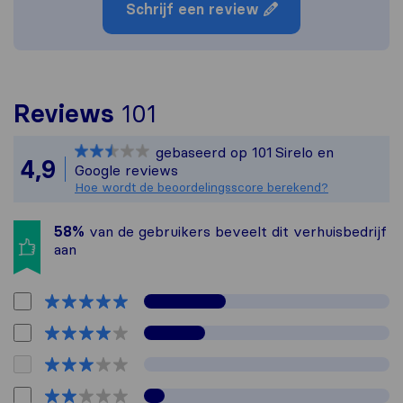
Schrijf een review
Om het meest complete 
Reviews
101
Sirelo is niet verantw
gebaseerd op
101
Sirelo en
Alle reviews van Sirelo
4,9
Google reviews
Hoe wordt de beoordelingsscore berekend?
58%
van de gebruikers beveelt dit verhuisbedrijf
aan