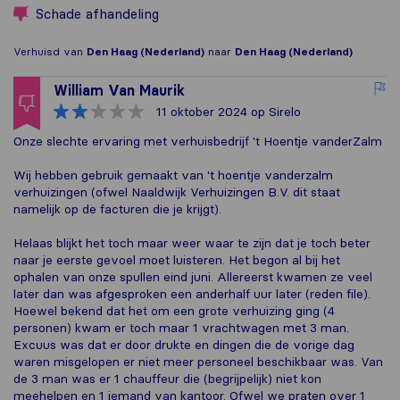
Schade afhandeling
Verhuisd van
Den Haag (Nederland)
naar
Den Haag (Nederland)
William Van Maurik
11 oktober 2024
op Sirelo
Onze slechte ervaring met verhuisbedrijf 't Hoentje vanderZalm
Wij hebben gebruik gemaakt van 't hoentje vanderzalm
verhuizingen (ofwel Naaldwijk Verhuizingen B.V. dit staat
namelijk op de facturen die je krijgt).
Helaas blijkt het toch maar weer waar te zijn dat je toch beter
naar je eerste gevoel moet luisteren. Het begon al bij het
ophalen van onze spullen eind juni. Allereerst kwamen ze veel
later dan was afgesproken een anderhalf uur later (reden file).
Hoewel bekend dat het om een grote verhuizing ging (4
personen) kwam er toch maar 1 vrachtwagen met 3 man.
Excuus was dat er door drukte en dingen die de vorige dag
waren misgelopen er niet meer personeel beschikbaar was. Van
de 3 man was er 1 chauffeur die (begrijpelijk) niet kon
meehelpen en 1 iemand van kantoor. Ofwel we praten over 1