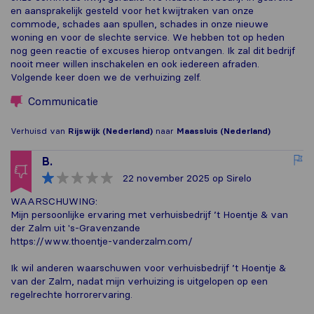
en aansprakelijk gesteld voor het kwijtraken van onze
commode, schades aan spullen, schades in onze nieuwe
woning en voor de slechte service. We hebben tot op heden
nog geen reactie of excuses hierop ontvangen. Ik zal dit bedrijf
nooit meer willen inschakelen en ook iedereen afraden.
Volgende keer doen we de verhuizing zelf.
Communicatie
Verhuisd van
Rijswijk (Nederland)
naar
Maassluis (Nederland)
B.
22 november 2025
op Sirelo
WAARSCHUWING:
Mijn persoonlijke ervaring met verhuisbedrijf ’t Hoentje & van
der Zalm uit 's-Gravenzande
https://www.thoentje-vanderzalm.com/
Ik wil anderen waarschuwen voor verhuisbedrijf ’t Hoentje &
van der Zalm, nadat mijn verhuizing is uitgelopen op een
regelrechte horrorervaring.