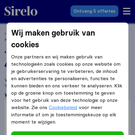
Sirelo.nl
Ontvang 5 offertes
Wij maken gebruik van
Home
Verhuisbedrijven
Verhuisbedrijven Naaldwijk
't
Hoentje & Van der Zalm
cookies
't Hoentje & Van der Zalm
Onze partners en wij maken gebruik van
4,9
gebaseerd op
101
technologieën zoals cookies op onze website om
Sirelo en Google reviews
i
je gebruikerservaring te verbeteren, de inhoud
en advertenties te personaliseren, functies te
Vergelijk 't Hoentje & Van der Zalm met andere
verhuisbedrijven
kunnen bieden en ons verkeer te analyseren. Klik
uit
Naaldwijk
op de groene knop om toestemming te geven
Wat klanten zeggen
voor het gebruik van deze technologie op onze
Prijs (1)
website. Zie ons
Cookiebeleid
voor meer
Snelle verhuizing (1)
informatie of om je toestemmingskeuze op elk
moment te wijzigen.
Professioneel (1)
Communicatie (2)