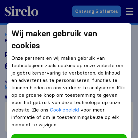
Sirelo.nl
Ontvang 5 offertes
Wij maken gebruik van
Home
Verhuisbedrijven
Verhuisbedrijven Naarden
ParcelParcel
cookies
ParcelParcel
Onze partners en wij maken gebruik van
6,5
gebaseerd op
57
technologieën zoals cookies op onze website om
Sirelo en Google reviews
i
je gebruikerservaring te verbeteren, de inhoud
en advertenties te personaliseren, functies te
Vergelijk ParcelParcel met andere
verhuisbedrijven
uit
Naarden
kunnen bieden en ons verkeer te analyseren. Klik
op de groene knop om toestemming te geven
Wat klanten zeggen
voor het gebruik van deze technologie op onze
Prijs (1)
website. Zie ons
Cookiebeleid
voor meer
Professioneel (1)
informatie of om je toestemmingskeuze op elk
moment te wijzigen.
Niet flexibel (1)