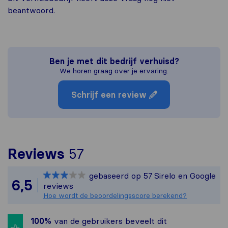
beantwoord.
Ben je met dit bedrijf verhuisd?
We horen graag over je ervaring.
Schrijf een review
Om het meest complete 
Reviews
57
Sirelo is niet verantwo
gebaseerd op
57
Sirelo en Google
Alle reviews van Sirelo
6,5
reviews
Hoe wordt de beoordelingsscore berekend?
100%
van de gebruikers beveelt dit