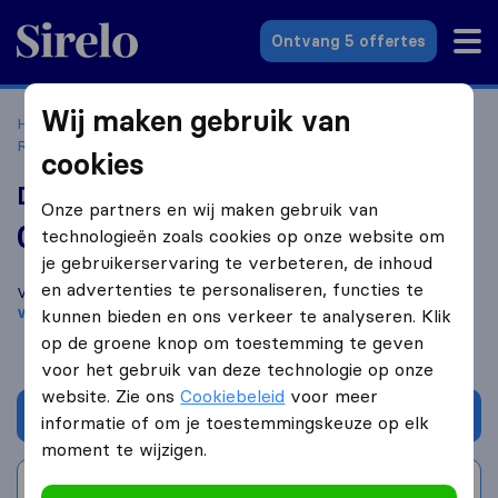
Sirelo.nl
Ontvang 5 offertes
Wij maken gebruik van
Home
Verhuisbedrijven
Verhuisbedrijven
Raamsdonksveer
DM ontruimingen & verhuizingen
cookies
DM ontruimingen & verhuizingen
Onze partners en wij maken gebruik van
0,0
gebaseerd op
0
technologieën zoals cookies op onze website om
Sirelo en Google reviews
i
je gebruikerservaring te verbeteren, de inhoud
en advertenties te personaliseren, functies te
Vergelijk DM ontruimingen & verhuizingen met andere
verhuisbedrijven
uit
Raamsdonksveer
kunnen bieden en ons verkeer te analyseren. Klik
op de groene knop om toestemming te geven
voor het gebruik van deze technologie op onze
website. Zie ons
Cookiebeleid
voor meer
Vraag offerte aan
informatie of om je toestemmingskeuze op elk
moment te wijzigen.
Schrijf beoordeling