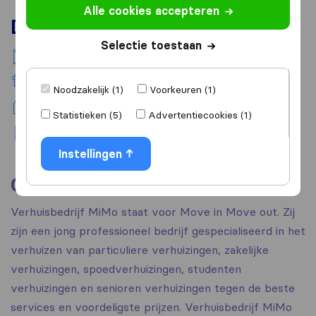
Alle cookies accepteren
Diensten
Selectie toestaan
Nationaal verhuizen
Wagen + chauffeur verhuur
Noodzakelijk (1)
Voorkeuren (1)
Piano vervoer
Statistieken (5)
Advertentiecookies (1)
Kunst vervoer
Instellingen
Over
Verhuisbedrijf MiMo staat voor Move in Move out. Zij
zijn een jong professioneel bedrijf gespecialiseerd in het
verhuizen van particuliere verhuizingen, zakelijke
verhuizingen, spoedverhuizingen, studenten
verhuizingen en senioren verhuizingen tegen de beste
services en voordeligste prijzen. Verhuisbedrijf MiMo