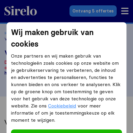
Sirelo.nl
Ontvang 5 offertes
Wij maken gebruik van
Home
Verhuisbedrijven
Verhuisbedrijven Rijswijk
Verhuisbedrijf MiMo
cookies
Verhuisbedrijf MiMo
Onze partners en wij maken gebruik van
Dit bedrijf is, voor zover bij ons bekend, niet meer
technologieën zoals cookies op onze website om
operationeel.
Ben je op zoek naar een verhuisbedrijf? Klik
je gebruikerservaring te verbeteren, de inhoud
hier
.
en advertenties te personaliseren, functies te
kunnen bieden en ons verkeer te analyseren. Klik
op de groene knop om toestemming te geven
voor het gebruik van deze technologie op onze
website. Zie ons
Cookiebeleid
voor meer
Overzicht
Reviews
Bronnen
informatie of om je toestemmingskeuze op elk
moment te wijzigen.