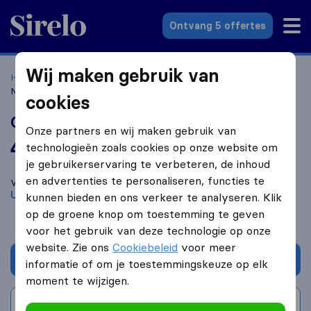
Sirelo.nl
Ontvang 5 offertes
Wij maken gebruik van
Home
Verhuisbedrijven
Verhuisbedrijven Utrecht
GLS
Netherlands
cookies
GLS Netherlands
Onze partners en wij maken gebruik van
4,0
gebaseerd op
489
technologieën zoals cookies op onze website om
Sirelo en Google reviews
i
je gebruikerservaring te verbeteren, de inhoud
en advertenties te personaliseren, functies te
Vergelijk GLS Netherlands met andere
verhuisbedrijven
uit
Utrecht
kunnen bieden en ons verkeer te analyseren. Klik
op de groene knop om toestemming te geven
voor het gebruik van deze technologie op onze
website. Zie ons
Cookiebeleid
voor meer
Vraag offerte aan
informatie of om je toestemmingskeuze op elk
moment te wijzigen.
Schrijf beoordeling