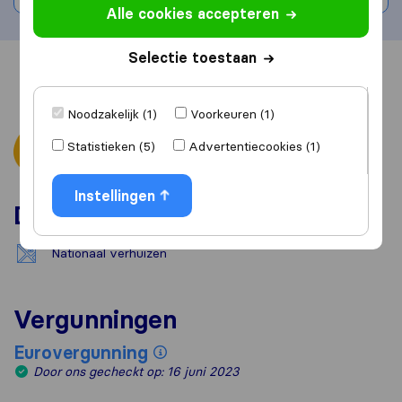
Alle cookies accepteren
Selectie toestaan
Overzicht
Reviews
Bronnen
Noodzakelijk (1)
Voorkeuren (1)
Statistieken (5)
Advertentiecookies (1)
Instellingen
Diensten
Nationaal verhuizen
Vergunningen
Eurovergunning
Door ons gecheckt op: 16 juni 2023