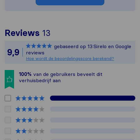
Om het meest complete p
Reviews
13
Sirelo is niet verantwo
gebaseerd op
13
Sirelo en Google
Alle reviews van Sirelo 
9,9
reviews
Hoe wordt de beoordelingsscore berekend?
100%
van de gebruikers beveelt dit
verhuisbedrijf aan