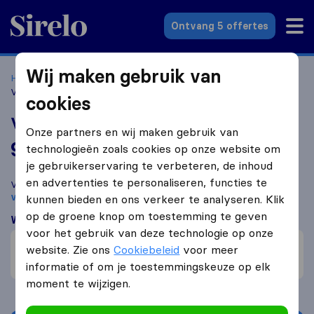
Sirelo.nl
Ontvang 5 offertes
Wij maken gebruik van
Home
Verhuisbedrijven
Verhuisbedrijven Vlaardingen
Verhuisbedrijf Vlaardingen
cookies
Verhuisbedrijf Vlaardingen
Onze partners en wij maken gebruik van
9,9
gebaseerd op
13
technologieën zoals cookies op onze website om
Sirelo en Google reviews
i
je gebruikerservaring te verbeteren, de inhoud
en advertenties te personaliseren, functies te
Vergelijk Verhuisbedrijf Vlaardingen met andere
verhuisbedrijven
uit
Vlaardingen
kunnen bieden en ons verkeer te analyseren. Klik
op de groene knop om toestemming te geven
Wat klanten zeggen
voor het gebruik van deze technologie op onze
Communicatie (1)
website. Zie ons
Cookiebeleid
voor meer
Vriendelijk (1)
informatie of om je toestemmingskeuze op elk
moment te wijzigen.